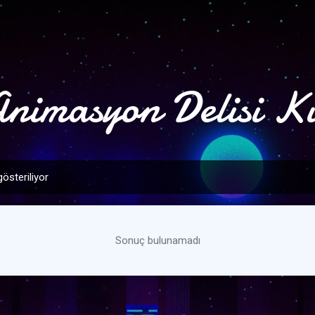
Ana içeriğe atla
nimasyon Delisi K
gösteriliyor
Sonuç bulunamadı