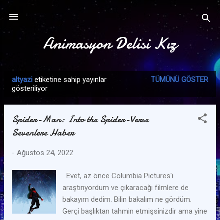
Ana içeriğe atla
Animasyon Delisi Kız
altyazi
etiketine sahip yayınlar
TÜMÜNÜ GÖSTER
K
gösteriliyor
a
y
Spider-Man: Into the Spider-Verse
ı
Sevenlere Haber
t
l
-
Ağustos 24, 2022
a
r
Evet, az önce Columbia Pictures'ı
araştırıyordum ve çıkaracağı filmlere de
bakayım dedim. Bilin bakalım ne gördüm.
Gerçi başlıktan tahmin etmişsinizdir ama yine