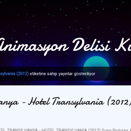
Ana içeriğe atla
nimasyon Delisi K
nsylvania (2012)
etiketine sahip yayınlar gösteriliyor
vanya - Hotel Transylvania (2012
L TRANSİLVANYA - HOTEL TRANSYLVANİA (2012) Sony Pictures Ani