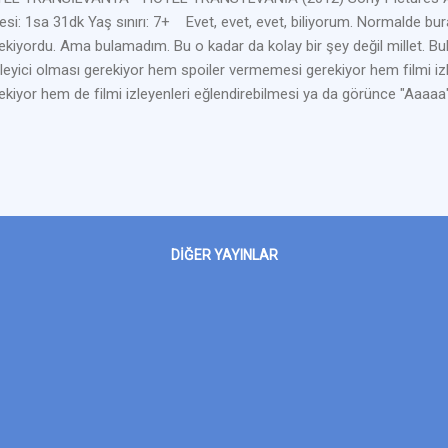
esi: 1sa 31dk Yaş sınırı: 7+ Evet, evet, evet, biliyorum. Normalde bur
ekiyordu. Ama bulamadım. Bu o kadar da kolay bir şey değil millet. B
ileyici olması gerekiyor hem spoiler vermemesi gerekiyor hem filmi i
ekiyor hem de filmi izleyenleri eğlendirebilmesi ya da görünce "Aaaa
ekiyor yani sözün özü bu hiç de kolay değil. KONUSU Drakula'nın b
s işletmesi Otel Transylvania'sına hoş geldiniz! Burada canavarlar ailele
er ki insanlar onları rahatsız etmesin. Kızına özel bir hafta sonu yaş
ında en ünlü canavarları oteline çağırır: Frankenstein ve karısı, Mu
tadam ailesi ve daha pek çoğu... Çünkü kızı Mavis'in 118'inci yaş gün
.
DIĞER YAYINLAR