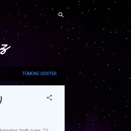
ız
TÜMÜNÜ GÖSTER
)
mation Imdb puanı: 7,0