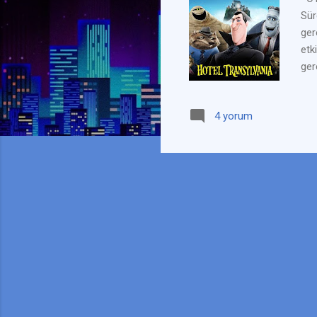
Sür
ger
etk
ger
ger
lük
4 yorum
yet
çap
Kur
ge..