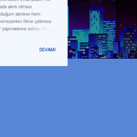
ada alıntı olması
ulduğum alıntının hem
zlemeyenleri filme çekmesi
a" yapmalarına sebep olması
eş-kazık üstüne oturtulmuş
riyle rahatça yaşayabilirler,
DEVAMI
atmak isteyen Drakula dünya
mya, Görünmez Adam,
üdür ve ona güzel bir gece