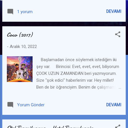
her cumartesi bir yazı yayınlamaya karar
verdim. Umarım yapabilirim. Neyse hadi
DEVAMI
1 yorum
yazıya dönelim. Film hakkında ilk söylemek
istediğim şey: NOLUR ŞU FİLME AŞÇI FARE
DEMEYİ KESİN! Yalvarırım. Yapmayın artık
Coco (2017)
şunu. Bu filmin adı Aşçı Fare değil. Bu isim
kimden ya da nereden çıktı bilmiyorum ama
-
Aralık 10, 2022
lütfen artık durun. Yani ben Ratatuy deyince
suratıma bakan ama Aşçı Fare deyince
Başlamadan önce söylemek istediğim iki
anlayan o kadar çok insanla karşılaştım ki.
şey var. Birincisi: Evet, evet, evet, biliyorum
Evet, artık filmin ismini öğrendiğinizi umarak
ÇOOK UZUN ZAMANDAN beri yazmıyorum.
yazıya geçiyorum. Film kesinlikle ilham
Size "şok edici" haberlerim var. Hey millet!
verici filmler arasında. Yani kalkıp bir şeyler
Ben de bir öğrenciyim. Benim de çalışmam
üretmemi sağlayacak bir film izlemeliyim
gereken sınavlarım ve derslerim var o yüzden
diyorsanız işte o film bu. Şunu da
şu aralar pek zaman ayıramıyorum ama
eklemeliyim ki filmde sayamayacağım kadar
DEVAMI
Yorum Gönder
yazmayı bırakmadım. Yani henüz benden
görsel şölen var. Ve tabii ki görsel şölenlerin
kurtulamadınız ehehe. İkinisi: Bir önceki
olmazsa olmazı m...
yazımda, bir sonraki yazımın Ratatuy filmiyle
Otel Transilvanya - Hotel Transylvania