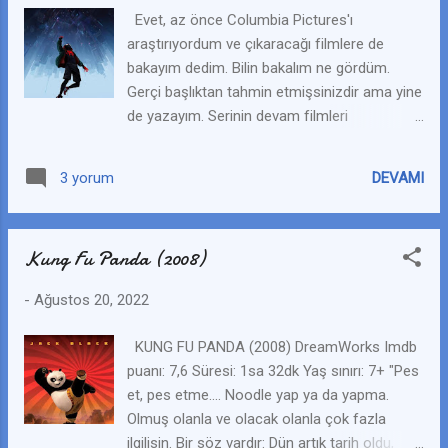
işletmesi Otel Transylvania'sına hoş geldiniz!
Evet, az önce Columbia Pictures'ı
Burada canavarlar aileleriyle rahatça
araştırıyordum ve çıkaracağı filmlere de
yaşayabilirler, yeter ki insanlar onları rahatsız
bakayım dedim. Bilin bakalım ne gördüm.
etmesin. Kızına özel bir hafta sonu yaşatmak
Gerçi başlıktan tahmin etmişsinizdir ama yine
isteyen Drakula dünya çapında en ünlü
de yazayım. Serinin devam filmleri
canavarları oteline çağırır: Frankenstein ve
geliyormuş. Belki haberiniz vardır. Benim de
karısı, Mumya, Görünmez Adam, Kurtadam
serinin ikinci filminin geleceğinden haberim
ailesi ve daha pek çoğu... Çünkü kızı Mavis'in
DEVAMI
3 yorum
vardı ama üçüncüsünün geleceğini
118'inci yaş günüdür ve ona güzel bir gece
bilmiyordum. İşte filmlerin isimleri ve verilen
ge...
çıkış tarihleri: (verilen yazdım çünkü ne
Kung Fu Panda (2008)
zaman bir film çıkacak olsa hep çıkış
tarihinden sonra çıkıyor. Bunda en büyük
-
Ağustos 20, 2022
etken filmin Türkçe dublajlanma süresi olabilir
ama her neyse.) Spider-Man: Across the
KUNG FU PANDA (2008) DreamWorks Imdb
Spider-Verse: 2 Haziran 2023 Spider-Man:
puanı: 7,6 Süresi: 1sa 32dk Yaş sınırı: 7+ "Pes
Beyond the Spider-Verse: 29 Mart 2024
et, pes etme.... Noodle yap ya da yapma.
Evet bunu öğrendiğim gibi sizlere yazmak
Olmuş olanla ve olacak olanla çok fazla
istedim. Ayrıca serinin ilk filmi hakkında bir
ilgilisin. Bir söz vardır: Dün artık tarih oldu,