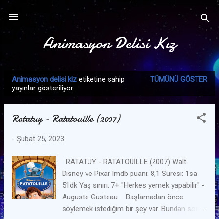
Ana içeriğe atla
Animasyon Delisi Kız
Animasyon delisi kiz
etiketine sahip
TÜMÜNÜ GÖSTER
K
yayınlar gösteriliyor
a
y
Ratatuy - Ratatouille (2007)
ı
t
-
Şubat 25, 2023
l
a
RATATUY - RATATOUİLLE (2007) Walt
Disney ve Pixar Imdb puanı: 8,1 Süresi: 1sa
r
51dk Yaş sınırı: 7+ "Herkes yemek yapabilir." -
Auguste Gusteau Başlamadan önce
söylemek istediğim bir şey var. Bundan sonra